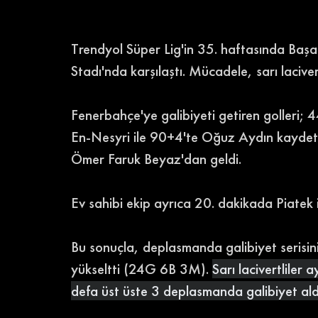
Trendyol Süper Lig'in 35. haftasında Başa
Stadı'nda karşılaştı. Mücadele, sarı lacivert
Fenerbahçe'ye galibiyeti getiren golleri; 
En-Nesyri ile 90+4'te Oğuz Aydın kaydetti
Ömer Faruk Beyaz'dan geldi. 
Ev sahibi ekip ayrıca 20. dakikada Piatek i
Bu sonuçla, deplasmanda galibiyet serisi
yükseltti (24G 6B 3M). 
Sarı lacivertliler 
defa üst üste 3 deplasmanda galibiyet aldı