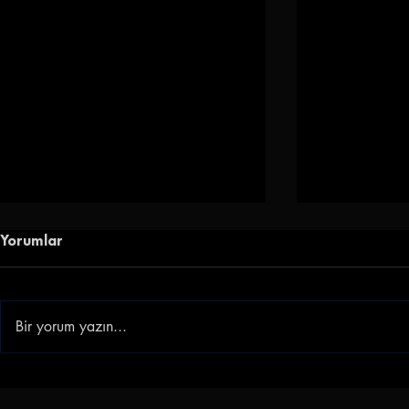
Yorumlar
Bir yorum yazın...
Göz-Göz'e Genç Golcü |
Gençlerbirl
Göztepe, Ibrahim Sabra'yı
Akkan'ı Ren