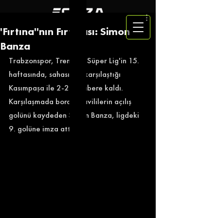
'Fırtına''nın Fırtınası: Simon
Banza
Trabzonspor, Trendyol Süper Lig'in 15. 
haftasında, sahasında karşılaştığı 
Kasımpaşa ile 2-2 berabere kaldı. 
Karşılaşmada bordo mavililerin açılış 
golünü kaydeden Simon Banza, ligdeki 
9. golüne imza attı. 