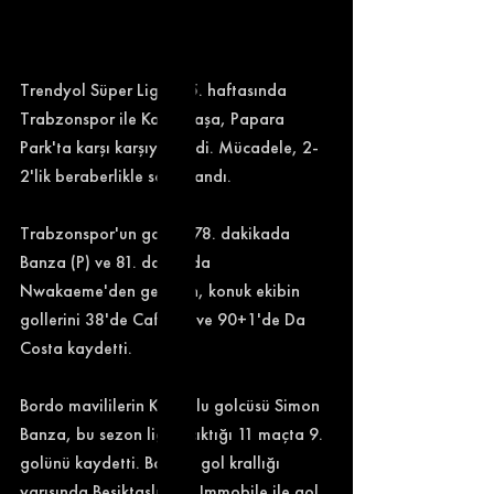
Trendyol Süper Lig'in 15. haftasında 
Trabzonspor ile Kasımpaşa, Papara 
Park'ta karşı karşıya geldi. Mücadele, 2-
2'lik beraberlikle sonuçlandı. 
Trabzonspor'un golleri 78. dakikada 
Banza (P) ve 81. dakikada 
Nwakaeme'den gelirken, konuk ekibin 
gollerini 38'de Cafu (P) ve 90+1'de Da 
Costa kaydetti. 
Bordo mavililerin Kongolu golcüsü Simon 
Banza, bu sezon ligde çıktığı 11 maçta 9. 
golünü kaydetti. Banza, gol krallığı 
yarışında Beşiktaşlı Ciro Immobile ile gol 