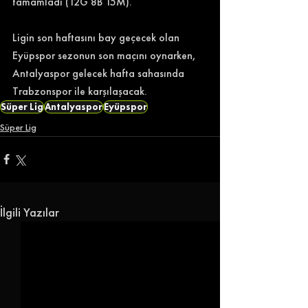
tamamladı (12G 8B 15M). 
Ligin son haftasını bay geçecek olan 
Eyüpspor sezonun son maçını oynarken, 
Antalyaspor gelecek hafta sahasında 
Trabzonspor ile karşılaşacak. 
Süper Lig
Antalyaspor
Eyüpspor
Süper Lig
İlgili Yazılar