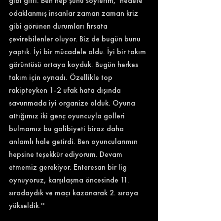
gibi gitti. Ben hep şunu söylerim,  hedefe 
odaklanmış insanlar zaman zaman kriz 
gibi görünen durumları fırsata 
çevirebilenler oluyor. Biz de bugün bunu 
yaptık. İyi bir mücadele oldu. İyi bir takım 
görüntüsü ortaya koyduk. Bugün herkes 
takım için oynadı. Özellikle top 
rakipteyken 1-2 ufak hata dışında 
savunmada iyi organize olduk. Oyuna 
attığımız iki genç oyuncuyla golleri 
bulmamız bu galibiyeti biraz daha 
anlamlı hale getirdi. Ben oyuncularımın 
hepsine teşekkür ediyorum. Devam 
etmemiz gerekiyor. Enteresan bir lig 
oynuyoruz, karşılaşma öncesinde 11. 
sıradaydık ve maçı kazanarak 2. sıraya 
yükseldik.'' 