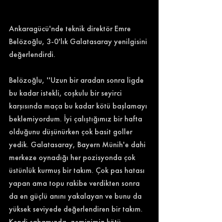
Ankaragücü'nde teknik direktör Emre 
Belözoğlu, 3-0'lık Galatasaray yenilgisini 
değerlendirdi. 
Belözoğlu, ''Uzun bir aradan sonra ligde 
bu kadar istekli, coşkulu bir seyirci 
karşısında maça bu kadar kötü başlamayı 
beklemiyordum. İyi çalıştığımız bir hafta 
olduğunu düşünürken çok basit goller 
yedik. Galatasaray, Bayern Münih'e dahi 
merkeze oynadığı her pozisyonda çok 
üstünlük kurmuş bir takım. Çok pas hatası 
yapan ama topu rakibe verdikten sonra 
da en güçlü anını yakalayan ve bunu da 
yüksek seviyede değerlendiren bir takım. 
Kendi sahamızda, zeminimiz kötü, 