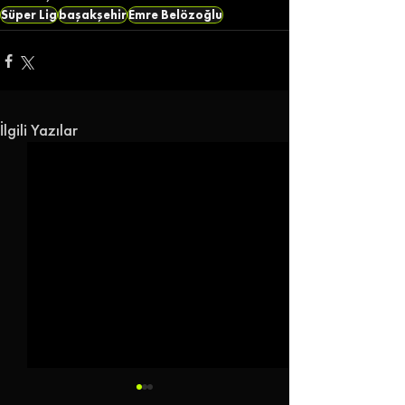
Süper Lig
başakşehir
Emre Belözoğlu
İlgili Yazılar