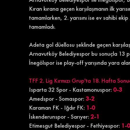
Kıran kırana geçen karşılaşmanın ilk yarıs
tamamlarken, 2. yarısını ise ev sahibi ek
tamamladı. 
Adeta gol düellosu şeklinde geçen karşılaş
Arnavutköy Belediyespor bu sonuçla 13 pu
İnegölspor ise play-off yarışında yara ala
TFF 2. Lig Kırmızı Grup'ta 18. Hafta Sonuç
Isparta 32 Spor - Kastamonuspor: 
0-3
Amedspor - Somaspor: 
3-2
Karaman FK - Iğdır FK: 
1-0
İskenderunspor - Sarıyer: 
2-1
Etimesgut Belediyespor - Fethiyespor: 
1-