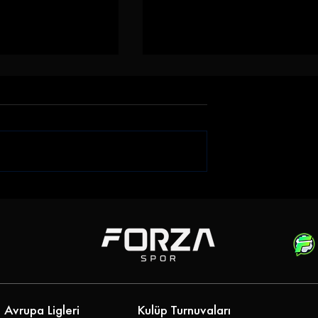
ı Kazandı!
4 4'lük Maçta Kazanan Yok
- Arnavutköy Bld
Nazillispor - Ankara
: 5-0
Demirspor: 4-4
Avrupa Ligleri
Kulüp Turnuvaları