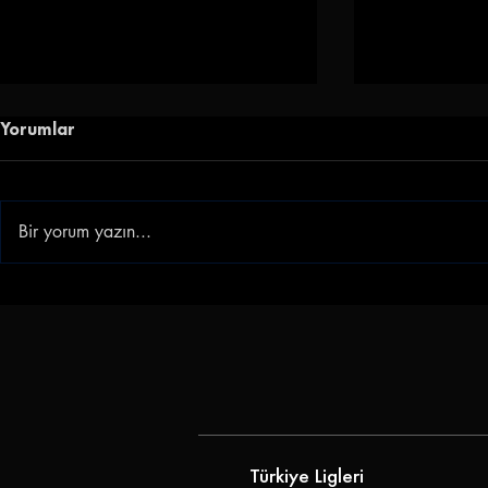
Yorumlar
Bir yorum yazın...
Zirve Maçı Menemen'in!
Elazığ Farkl
Menemen FK - 68
Elazığspor 
Aksarayspor: 2-0
Gençlikspor
Türkiye Ligleri