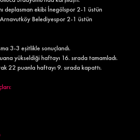
ını deplasman ekibi İnegölspor 2-1 üstün 
ip Arnavutköy Belediyespor 2-1 üstün 
ma 3-3 eşitlikle sonuçlandı.
ana yükseldiği haftayı 16. sırada tamamladı.
rak 22 puanla haftayı 9. sırada kapattı.
ları:
0