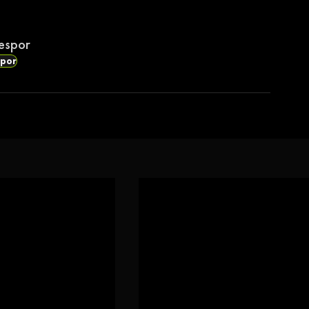
espor
spor