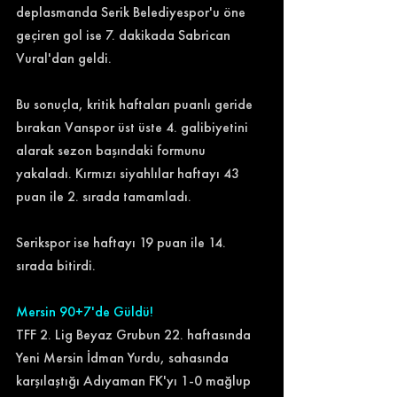
deplasmanda Serik Belediyespor'u öne 
geçiren gol ise 7. dakikada Sabrican 
Vural'dan geldi.
Bu sonuçla, kritik haftaları puanlı geride 
bırakan Vanspor üst üste 4. galibiyetini 
alarak sezon başındaki formunu 
yakaladı. Kırmızı siyahlılar haftayı 43 
puan ile 2. sırada tamamladı. 
Serikspor ise haftayı 19 puan ile 14. 
sırada bitirdi. 
Mersin 90+7'de Güldü!
TFF 2. Lig Beyaz Grubun 22. haftasında 
Yeni Mersin İdman Yurdu, sahasında 
karşılaştığı Adıyaman FK'yı 1-0 mağlup 