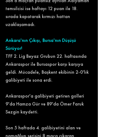
Son 6 maçtan puansız ayrılan Adıyaman 
temsilcisi ise haftayı 12 puan ile 18. 
sırada kapatarak kırmızı hattan 
uzaklaşamadı. 
Ankara'nın Çıkışı, Bursa'nın Düşüşü 
Sürüyor!
TFF 2. Lig Beyaz Grubun 22. haftasında 
Ankaraspor ile Bursaspor karşı karşıya 
geldi. Mücadele, Başkent ekibinin 2-0'lık 
galibiyeti ile sona erdi. 
Ankaraspor'a galibiyeti getiren golleri 
9'da Hamza Gür ve 89'da Ömer Faruk 
Sezgin kaydetti. 
Son 5 haftada 4. galibiyetini alan ve 
namağlup serisini 8 maça çıkaran 