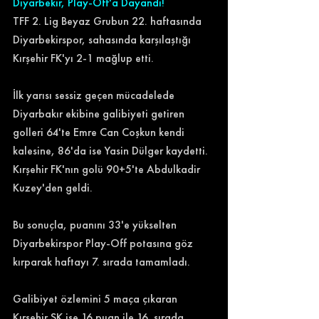
Diyarbekir, Play-Off'a Dayandı!
TFF 2. Lig Beyaz Grubun 22. haftasında 
Diyarbekirspor, sahasında karşılaştığı 
Kırşehir FK'yı 2-1 mağlup etti. 
İlk yarısı sessiz geçen mücadelede 
Diyarbakır ekibine galibiyeti getiren 
golleri 64'te Emre Can Coşkun kendi 
kalesine, 86'da ise Yasin Dülger kaydetti. 
Kırşehir FK'nın golü 90+5'te Abdulkadir 
Kuzey'den geldi. 
Bu sonuçla, puanını 33'e yükselten 
Diyarbekirspor Play-Off potasına göz 
kırparak haftayı 7. sırada tamamladı. 
Galibiyet özlemini 5 maça çıkaran 
Kırşehir SK ise 16 puan ile 16. sırada 