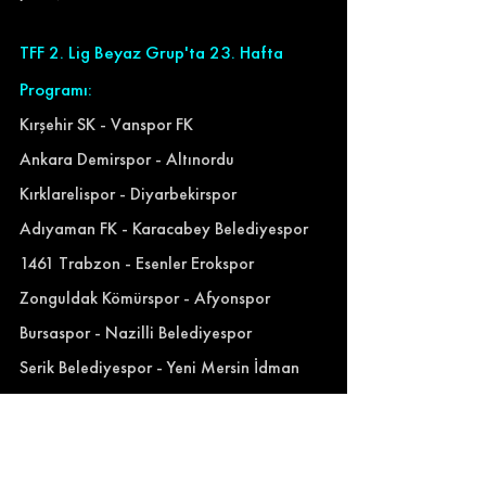
TFF 2. Lig Beyaz Grup'ta 23. Hafta 
Programı:
Kırşehir SK - Vanspor FK
Ankara Demirspor - Altınordu
Kırklarelispor - Diyarbekirspor
Adıyaman FK - Karacabey Belediyespor
1461 Trabzon - Esenler Erokspor
Zonguldak Kömürspor - Afyonspor
Bursaspor - Nazilli Belediyespor
Serik Belediyespor - Yeni Mersin İdman 
Yurdu
Bucaspor 1928 - Ankaraspor