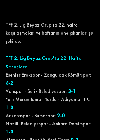
TFF 2. Lig Beyaz Grup'ta 22. hafta 
karşılaşmaları ve haftanın öne çıkanları şu 
şekilde:
TFF 2. Lig Beyaz Grup'ta 22. Hafta 
Sonuçları:
Esenler Erokspor - Zonguldak Kömürspor: 
6-2 
Vanspor - Serik Belediyespor:
 3-1 
Yeni Mersin İdman Yurdu - Adıyaman FK: 
1-0 
Ankaraspor - Bursaspor: 
2-0 
Nazilli Belediyespor - Ankara Demirspor: 
1-0 
Altınordu - Beyoğlu Yeni Çarşı: 
0-2