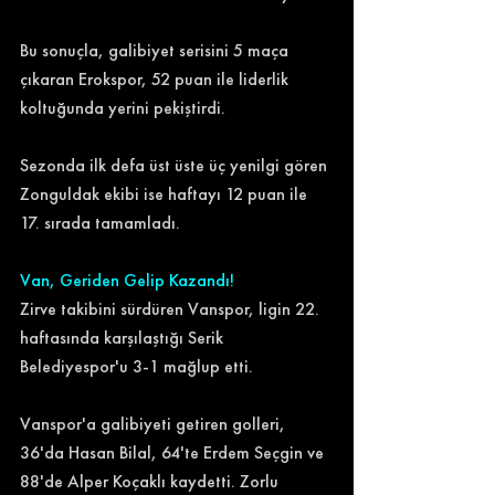
Bu sonuçla, galibiyet serisini 5 maça 
çıkaran Erokspor, 52 puan ile liderlik 
koltuğunda yerini pekiştirdi. 
Sezonda ilk defa üst üste üç yenilgi gören 
Zonguldak ekibi ise haftayı 12 puan ile 
17. sırada tamamladı. 
Van, Geriden Gelip Kazandı!
Zirve takibini sürdüren Vanspor, ligin 22. 
haftasında karşılaştığı Serik 
Belediyespor'u 3-1 mağlup etti. 
Vanspor'a galibiyeti getiren golleri, 
36'da Hasan Bilal, 64'te Erdem Seçgin ve 
88'de Alper Koçaklı kaydetti. Zorlu 