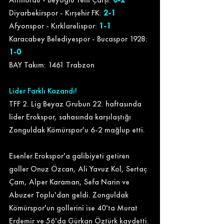
Diyarbekirspor - Kırşehir FK:
 2-1 
Afyonspor - Kırklarelispor: 
1-1  
Karacabey Belediyespor - Bucaspor 1928: 
1-0 
BAY Takım: 1461 Trabzon 
Lider Farklı Kazandı!
TFF 2. Lig Beyaz Grubun 22. haftasında 
lider Erokspor, sahasında karşılaştığı 
Zonguldak Kömürspor'u 6-2 mağlup etti. 
Esenler Erokspor'a galibiyeti getiren 
goller Onuz Özcan, Ali Yavuz Kol, Sertaç 
Çam, Alper Karaman, Sefa Narin ve 
Abuzer Toplu'dan geldi. Zonguldak 
Kömürspor'un gollerini ise 40'ta Murat 
Erdemir ve 56'da Gürkan Öztürk kaydetti. 