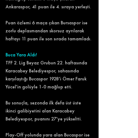
Ankaraspor, 41 puan ile 4. sıraya yerleşti. 
Puan özlemi 6 maça çıkan Bursaspor ise 
zorlu deplasmandan skorsuz ayrılarak 
haftayı 11 puan ile son sırada tamamladı. 
Buca Yara Aldı!
TFF 2. Lig Beyaz Grubun 22. haftasında 
Karacabey Belediyespor, sahasında 
karşılaştığı Bucaspor 1928'i Ömer Faruk 
Yücel'in golüyle 1-0 mağlup etti. 
Bu sonuçla, sezonda ilk defa üst üste 
ikinci galibiyetini alan Karacabey 
Belediyespor, puanını 27'ye yükseltti. 
Play-Off yolunda yara alan Bucaspor ise 