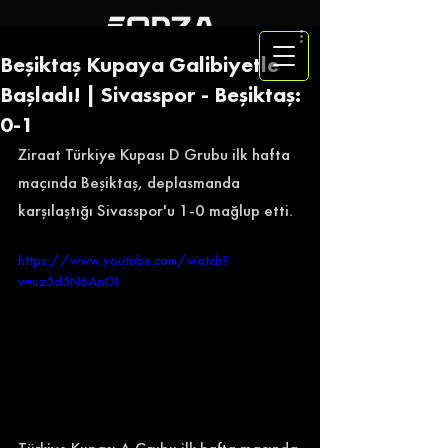
Beşiktaş Kupaya Galibiyetle
Başladı! | Sivasspor - Beşiktaş:
0-1
Ziraat Türkiye Kupası D Grubu ilk hafta 
maçında Beşiktaş, deplasmanda 
karşılaştığı Sivasspor'u 1-0 mağlup etti. 
https://www.youtube.com/watch?
v=uz5d5N6AnOI