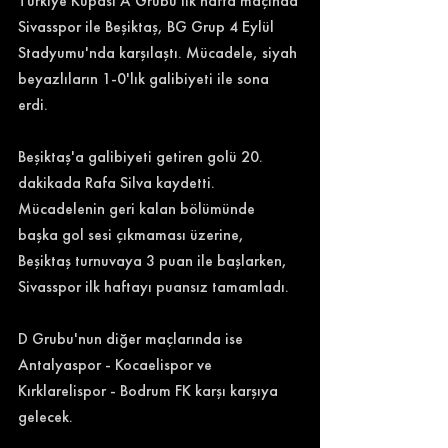
Türkiye Kupası A Grubu ilk hafta maçında 
Sivasspor ile Beşiktaş, BG Grup 4 Eylül 
Stadyumu'nda karşılaştı. Mücadele, siyah 
beyazlıların 1-0'lık galibiyeti ile sona 
erdi. 
Beşiktaş'a galibiyeti getiren golü 20. 
dakikada Rafa Silva kaydetti. 
Mücadelenin geri kalan bölümünde 
başka gol sesi çıkmaması üzerine, 
Beşiktaş turnuvaya 3 puan ile başlarken, 
Sivasspor ilk haftayı puansız tamamladı. 
D Grubu'nun diğer maçlarında ise 
Antalyaspor - Kocaelispor ve 
Kırklarelispor - Bodrum FK karşı karşıya 
gelecek. 