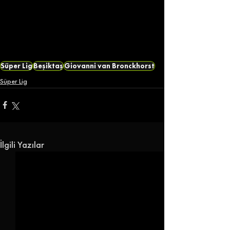
Süper Lig
Beşiktaş
Giovanni van Bronckhorst
Süper Lig
İlgili Yazılar