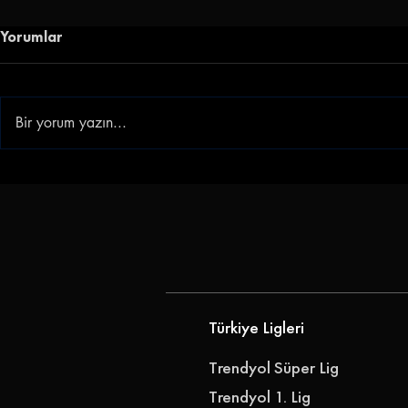
Yorumlar
Bir yorum yazın...
Göztepe Janderson'u
Göz-Göz'e 
Kadrosuna Kattı
Göztepe, Ib
Transfer Ett
Türkiye Ligleri
Trendyol Süper Lig
Trendyol 1. Lig