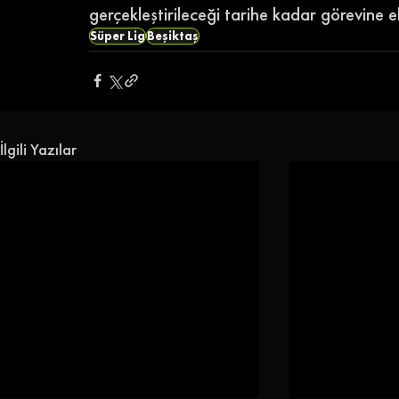
gerçekleştirileceği tarihe kadar görevine e
Süper Lig
Beşiktaş
İlgili Yazılar