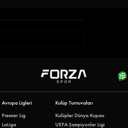
Genç Golcü |
Gençlerbirliği Gökhan
rahim Sabra'yı
Akkan'ı Renklerine Bağladı
i
Avrupa Ligleri
Kulüp Turnuvaları
Premier Lig
Kulüpler Dünya Kupası
LaLiga
UEFA Şampiyonlar Ligi