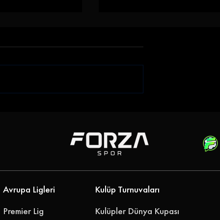
akikada Güldü!
Çorlu Galibiyeti Hatırladı!
or FK - 52
1922 Konyaspor - Çorlusp
: 0-1
1947: 1-3
Avrupa Ligleri
Kulüp Turnuvaları
Premier Lig
Kulüpler Dünya Kupası