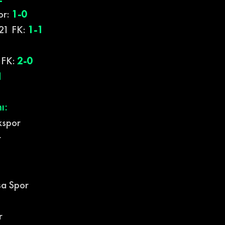
or:
1-0
21 FK: 
1-1
 FK:
2-0
1
ı:
kspor
r
şa Spor
r