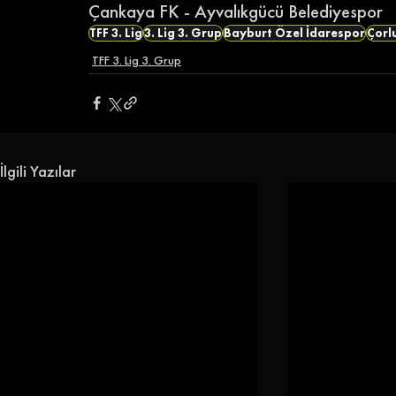
Çankaya FK - Ayvalıkgücü Belediyespor
TFF 3. Lig
3. Lig 3. Grup
Bayburt Özel İdarespor
Çorl
TFF 3. Lig 3. Grup
İlgili Yazılar