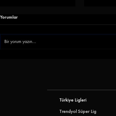
Yorumlar
Bir yorum yazın...
Puanlar +4'te Paylaşıldı!
Ordu Son D
Ayvalıkgücü - Bayburt Özel
Efeler 09 Sp
İdarespor: 2-2
Orduspor FK
Türkiye Ligleri
Trendyol Süper Lig