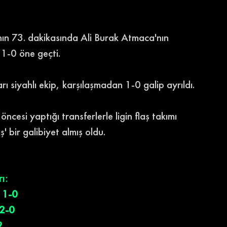
manın 73. dakikasında Ali Burak Atmaca'nın 
 1-0 öne geçti.
 siyahlı ekip, karşılaşmadan 1-0 galip ayrıldı.
esi yaptığı transferlerle ligin flaş takımı 
' bir galibiyet almış oldu.
ı:
1-0
2-0
2