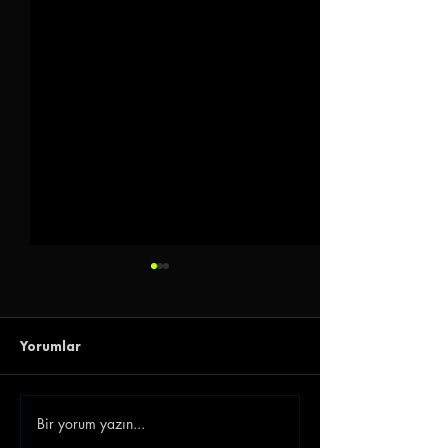
Yorumlar
Bir yorum yazın...
Gençlerbirliği Gökhan
Emre Belözoğlu