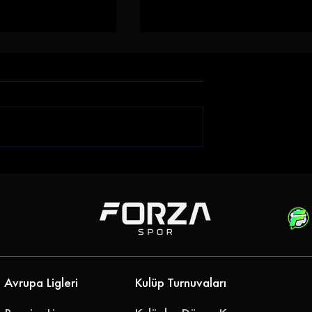
iği Gökhan
Emre Belözoğlu
klerine Bağladı
Antalyaspor'a Geri Döndü
''Geleceğimizi Birlikte
Yazalım''
Avrupa Ligleri
Kulüp Turnuvaları