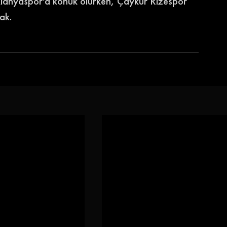
anyaspor'a konuk olurken, Çaykur Rizespor 
ak. 