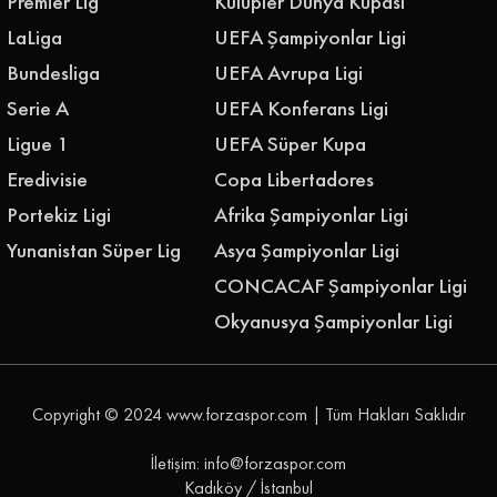
Premier Lig
Kulüpler Dünya Kupası
LaLiga
UEFA Şampiyonlar Ligi
Bundesliga
UEFA Avrupa Ligi
Serie A
UEFA Konferans Ligi
Ligue 1
UEFA Süper Kupa
Eredivisie
Copa Libertadores
Portekiz Ligi
Afrika Şampiyonlar Ligi
Yunanistan Süper Lig
Asya Şampiyonlar Ligi
CONCACAF Şampiyonlar Ligi
Okyanusya Şampiyonlar Ligi
Copyright © 2024
www.forzaspor.com
| Tüm Hakları Saklıdır
İletişim: info@forzaspor.com
Kadıköy / İstanbul