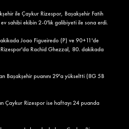
şehir ile Çaykur Rizespor, Başakşehir Fatih 
sahibi ekibin 2-0'lık galibiyeti ile sona erdi. 
. dakikada Joao Figueiredo (P) ve 90+11'de 
 Rizespor'da Rachid Ghezzal, 80. dakikada 
an Başakşehir puanını 29'a yükseltti (8G 5B 
kan Çaykur Rizespor ise haftayı 24 puanda 