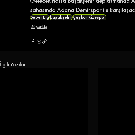
Gelecek hafta Başakşehir deplasmanda Al
sahasında Adana Demirspor ile karşılaşac
Süper Lig
başakşehir
Çaykur Rizespor
Süper Lig
İlgili Yazılar