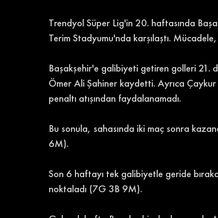
Trendyol Süper Lig'in 20. haftasında Başak
Terim Stadyumu'nda karşılaştı. Mücadele, ev 
Başakşehir'e galibiyeti getiren golleri 21
Ömer Ali Şahiner kaydetti. Ayrıca Çaykur
penaltı atışından faydalanamadı. 
Bu sonula, sahasında iki maç sonra kazan
6M). 
Son 6 haftayı tek galibiyetle geride bıra
noktaladı (7G 3B 9M). 