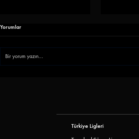
Yorumlar
Bir yorum yazın...
Göz-Göz'e Genç Golcü |
Gençlerbirl
Göztepe, Ibrahim Sabra'yı
Akkan'ı Ren
Transfer Etti
Türkiye Ligleri