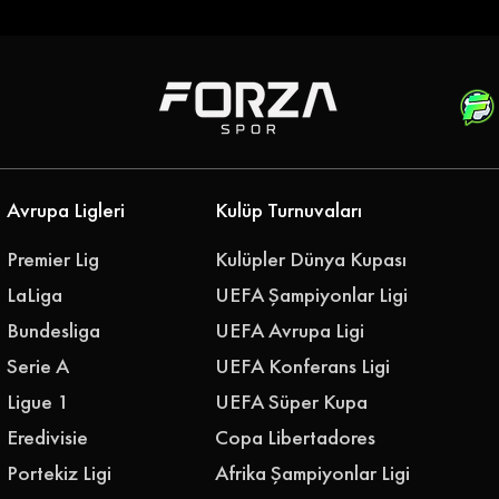
Genç Golcü |
Gençlerbirliği Gökhan
rahim Sabra'yı
Akkan'ı Renklerine Bağladı
i
Avrupa Ligleri
Kulüp Turnuvaları
Premier Lig
Kulüpler Dünya Kupası
LaLiga
UEFA Şampiyonlar Ligi
Bundesliga
UEFA Avrupa Ligi
Serie A
UEFA Konferans Ligi
Ligue 1
UEFA Süper Kupa
Eredivisie
Copa Libertadores
Portekiz Ligi
Afrika Şampiyonlar Ligi