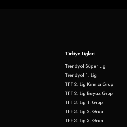
Göztepe Janderson'u
Göz-Göz'e 
Kadrosuna Kattı
Göztepe, Ib
Transfer Ett
Türkiye Ligleri
Trendyol Süper Lig
Trendyol 1. Lig
TFF 2. Lig Kırmızı Grup
TFF 2. Lig Beyaz Grup
TFF 3. Lig 1. Grup
TFF 3. Lig 2. Grup
TFF 3. Lig 3. Grup