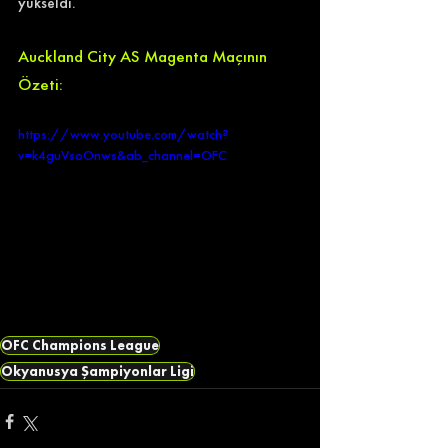
yükseldi.
Auckland City AS Magenta Maçının 
Özeti:
https://www.youtube.com/watch?
v=k4guVsoOnws&ab_channel=OFC
OFC Champions League
Okyanusya Şampiyonlar Ligi