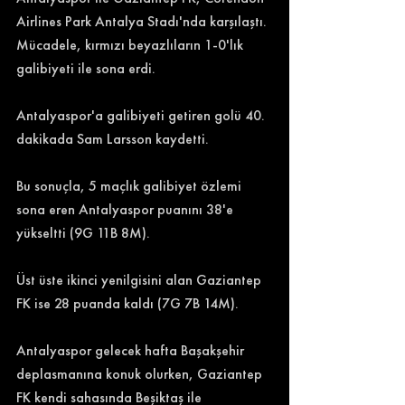
Airlines Park Antalya Stadı'nda karşılaştı. 
Mücadele, kırmızı beyazlıların 1-0'lık 
galibiyeti ile sona erdi. 
Antalyaspor'a galibiyeti getiren golü 40. 
dakikada Sam Larsson kaydetti.
Bu sonuçla, 5 maçlık galibiyet özlemi 
sona eren Antalyaspor puanını 38'e 
yükseltti (9G 11B 8M). 
Üst üste ikinci yenilgisini alan Gaziantep 
FK ise 28 puanda kaldı (7G 7B 14M). 
Antalyaspor gelecek hafta Başakşehir 
deplasmanına konuk olurken, Gaziantep 
FK kendi sahasında Beşiktaş ile 