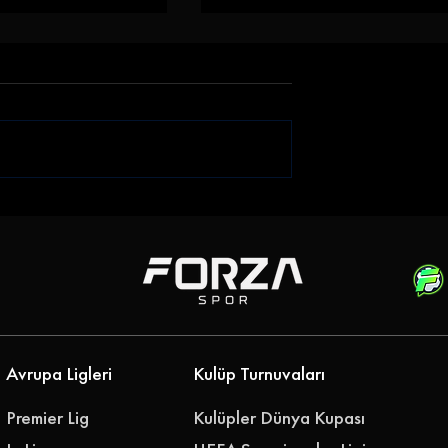
zanan Çıkmadı!
Kütahya +6'da Altın Buldu!
diyespor -
Kütahyaspor - Kuşadasısp
0-0
2-1
Avrupa Ligleri
Kulüp Turnuvaları
Premier Lig
Kulüpler Dünya Kupası