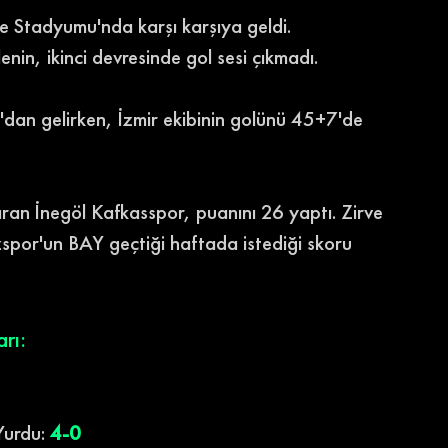
çe Stadyumu'nda karşı karşıya geldi.
lenin, ikinci devresinde gol sesi çıkmadı.
l'dan gelirken, İzmir ekibinin golünü 45+7'de 
ran İnegöl Kafkasspor, puanını 26 yaptı. Zirve 
zspor'un BAY geçtiği haftada istediği skoru 
rı:
Yurdu:
 4-0