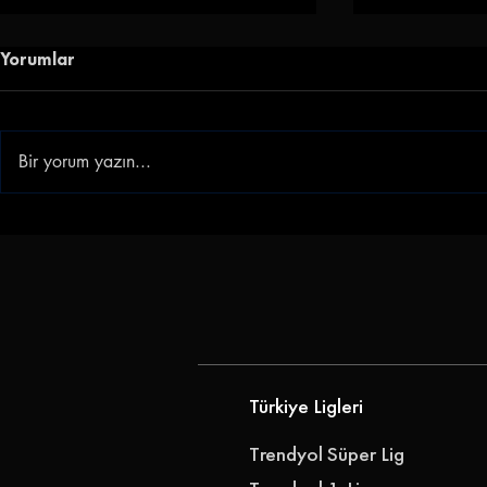
Yorumlar
Bir yorum yazın...
Zirvenin Yeni Sahibi Kaf-Kaf!
Zirvede Ka
Düzcespor - Karşıyaka: 1-2
Silifke Bele
Bursaspor: 
Türkiye Ligleri
Trendyol Süper Lig