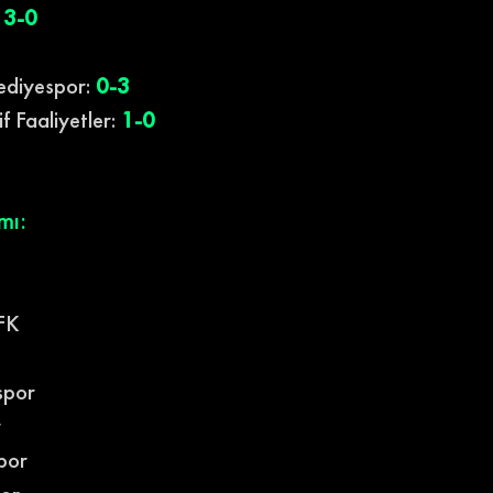
 
3-0
ediyespor: 
0-3
Faaliyetler: 
1-0
mı:
 FK
spor
r
por