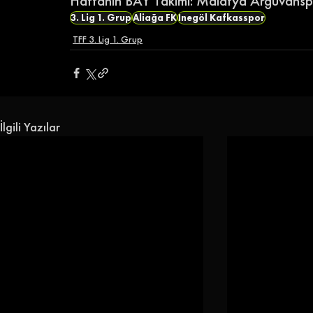
Haftanın BAY Takımı: Malatya Arguvansp
3. Lig 1. Grup
Aliağa FK
İnegöl Kafkasspor
TFF 3. Lig 1. Grup
İlgili Yazılar