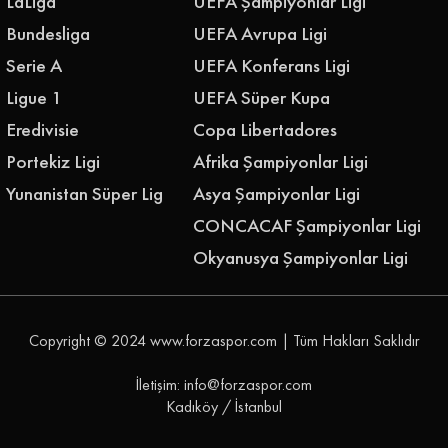
LaLiga
UEFA Şampiyonlar Ligi
Bundesliga
UEFA Avrupa Ligi
Serie A
UEFA Konferans Ligi
Ligue 1
UEFA Süper Kupa
Eredivisie
Copa Libertadores
Portekiz Ligi
Afrika Şampiyonlar Ligi
Yunanistan Süper Lig
Asya Şampiyonlar Ligi
CONCACAF Şampiyonlar Ligi
Okyanusya Şampiyonlar Ligi
Copyright © 2024
www.forzaspor.com
| Tüm Hakları Saklıdır
İletişim: info@forzaspor.com
Kadıköy / İstanbul