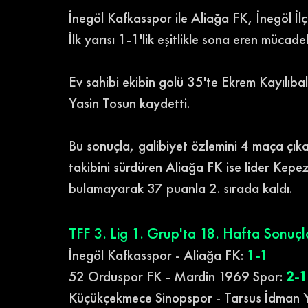
İnegöl Kafkasspor ile Aliağa FK, İnegöl İl
İlk yarısı 1-1'lik eşitlikle sona eren mücade
Ev sahibi ekibin golü 35'te Ekrem Kayılıba
Yasin Tosun kaydetti.
Bu sonuçla, galibiyet özlemini 4 maça çıka
takibini sürdüren Aliağa FK ise lider Kepe
bulamayarak 37 puanla 2. sırada kaldı.
TFF 3. Lig 1. Grup'ta 18. Hafta Sonuçla
İnegöl Kafkasspor - Aliağa FK: 
1-1
52 Orduspor FK - Mardin 1969 Spor: 
2-1
Küçükçekmece Sinopspor - Tarsus İdman 