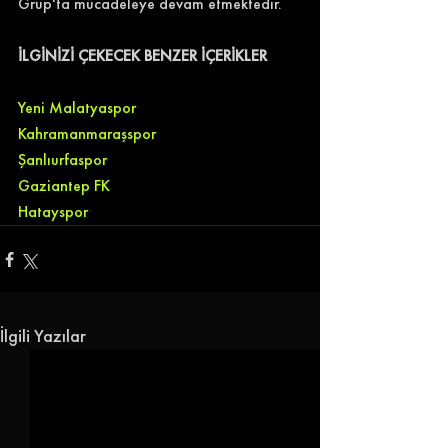
Grup'ta mücadeleye devam etmektedir.
İLGİNİZİ ÇEKECEK BENZER İÇERİKLER
Yeni Malatyaspor
Kahramanmaraşspor
Şanlıurfaspor
Gaziantep FK
Hatayspor
İlgili Yazılar