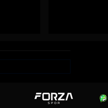
iği Gökhan
Emre Belözoğlu
klerine Bağladı
Antalyaspor'a Geri Döndü
''Geleceğimizi Birlikte
Yazalım''