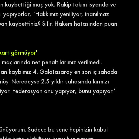
n kaybettiği maç yok. Rakip takım isyanda ve 
 yapıyorlar, ‘Hakkımız yeniliyor, inanılmaz 
puan kaybettiniz? Sıfır. Hakem hatasından puan 
 kart görmüyor'
 maçlarında net penaltılarımız verilmedi. 
rdan kaybımız 4. Galatasaray en son iç sahada 
üş. Neredeyse 2.5 yıldır sahasında kırmızı 
iyor. Federasyon onu yapıyor, bunu yapıyor.’ 
üşünüyorum. Sadece bu sene hepinizin kabul 
tbolda hata olabilir ve bunu her zaman 