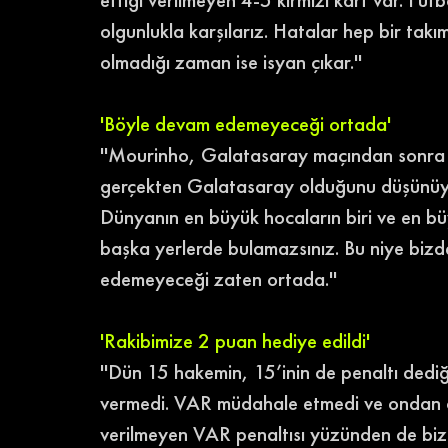
olgunlukla karşılarız. Hatalar hep bir tak
olmadığı zaman ise isyan çıkar.''
'Böyle devam edemeyeceği ortada'
''Mourinho, Galatasaray maçından sonra ‘B
gerçekten Galatasaray olduğunu düşünüyo
Dünyanın en büyük hocaların biri ve en büy
başka yerlerde bulamazsınız. Bu niye bi
edemeyeceği zaten ortada.''
'Rakibimize 2 puan hediye edildi'
''Dün 15 hakemin, 15’inin de penaltı dedi
vermedi. VAR müdahale etmedi ve ondan ö
verilmeyen VAR penaltısı yüzünden de bizi