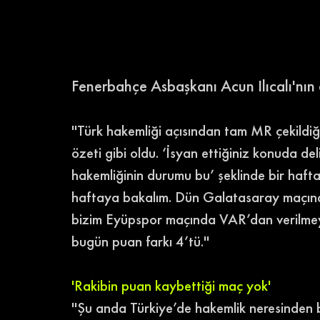
Fenerbahçe Asbaşkanı Acun Ilıcalı'nın a
''Türk hakemliği açısından tam MR çekildiği
özeti gibi oldu. ‘İsyan ettiğiniz konuda deli
hakemliğinin durumu bu’ şeklinde bir haf
haftaya bakalım. Dün Galatasaray maçınd
bizim Eyüpspor maçında VAR’dan verilmeyen
bugün puan farkı 4’tü.'' 
'Rakibin puan kaybettiği maç yok'
''Şu anda Türkiye’de hakemlik neresinden b