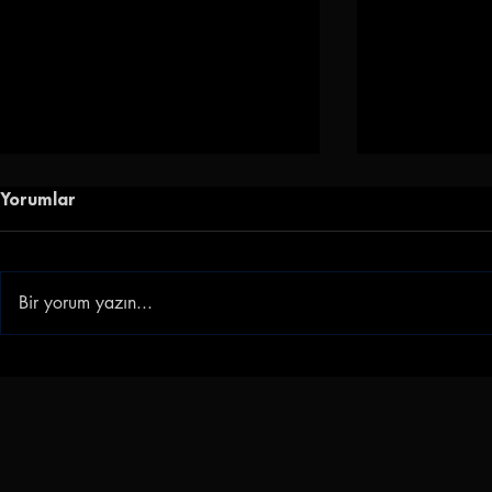
Yorumlar
Bir yorum yazın...
Göz-Göz'e Genç Golcü |
Gençlerbirl
Göztepe, Ibrahim Sabra'yı
Akkan'ı Ren
Transfer Etti