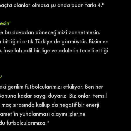
maçta olanlar olmasa şu anda puan farkı 4.''
esin'
mse bu davadan döneceğimizi zannetmesin. 
bittiğini artık Türkiye de görmüştür. Bizim en 
İnşallah adil bir lige ve adaletin tecelli ettiği 
r'
i gerilim futbolcularımızı etkiliyor. Ben her 
Sonuna kadar saygı duyarız. Biz onları temsil 
 maç sırasında kalkıp da negatif bir enerji 
Samet’in yuhalanması olayını içlerine 
u futbolcularımıza.''