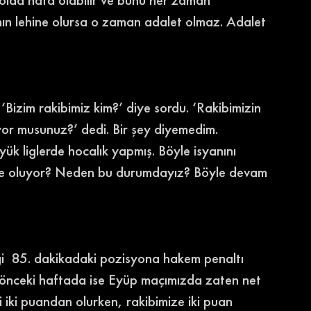
ımın lehine olursa o zaman adalet olmaz. Adalet 
izim rakibimiz kim?’ diye sordu. ‘Rakibimizin 
r musunuz?’ dedi. Bir şey diyemedim. 
ük liglerde hocalık yapmış. Böyle isyanını 
zde oluyor? Neden bu durumdayız? Böyle devam 
ği  85. dakikadaki pozisyona hakem penaltı 
nceki haftada ise Eyüp maçımızda zaten net 
 iki puandan olurken, rakibimize iki puan 