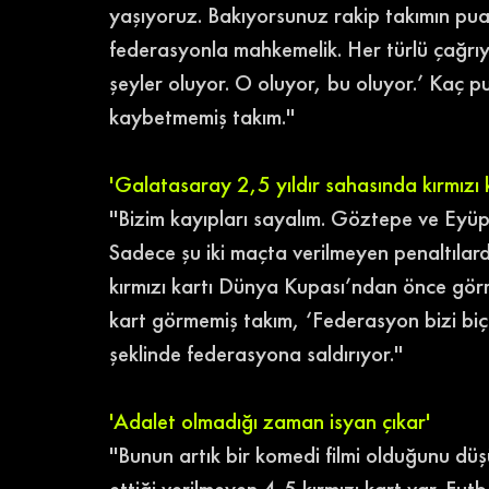
yaşıyoruz. Bakıyorsunuz rakip takımın pua
federasyonla mahkemelik. Her türlü çağrıyı
şeyler oluyor. O oluyor, bu oluyor.’ Kaç 
kaybetmemiş takım.''
'Galatasaray 2,5 yıldır sahasında kırmızı
''Bizim kayıpları sayalım. Göztepe ve Eyüp
Sadece şu iki maçta verilmeyen penaltıla
kırmızı kartı Dünya Kupası’ndan önce görm
kart görmemiş takım, ‘Federasyon bizi biç
şeklinde federasyona saldırıyor.'' 
'Adalet olmadığı zaman isyan çıkar'
''Bunun artık bir komedi filmi olduğunu d
ettiği verilmeyen 4-5 kırmızı kart var. Fu