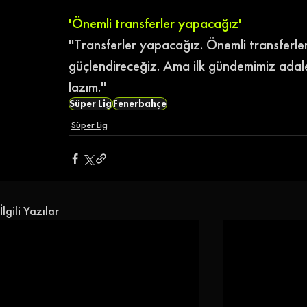
'Önemli transferler yapacağız'
''Transferler yapacağız. Önemli transfer
güçlendireceğiz. Ama ilk gündemimiz adalet
lazım.'' 
Süper Lig
Fenerbahçe
Süper Lig
İlgili Yazılar