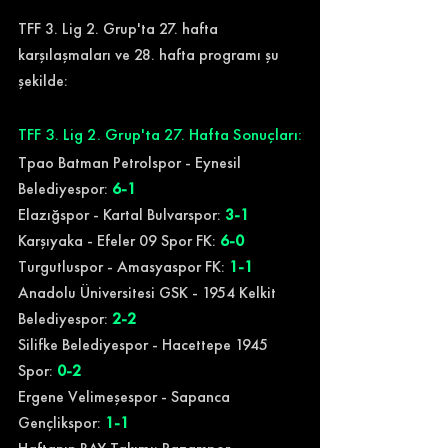
TFF 3. Lig 2. Grup'ta 27. hafta 
karşılaşmaları ve 28. hafta programı şu 
şekilde:
TFF 3. Lig 2. Grup'ta 27. Hafta Sonuçları:
Tpao Batman Petrolspor - Eynesil 
Belediyespor:
 6-1
Elazığspor - Kartal Bulvarspor: 
3-1
Karşıyaka - Efeler 09 Spor FK: 
6-0
Turgutluspor - Amasyaspor FK: 
1-1
Anadolu Üniversitesi GSK - 1954 Kelkit 
Belediyespor: 
2-2
Silifke Belediyespor - Hacettepe 1945 
Spor: 
0-2
Ergene Velimeşespor - Sapanca 
Gençlikspor: 
1-1