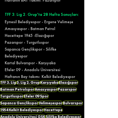
Haftanın BAY Takımı: Pazarspor
TFF 3. Lig 2. Grup'ta 28 Hafta Sonuçları:
Eynesil Belediyespor - Ergene Velimeşe
Amasyaspor - Batman Petrol
Hacettepe 1945 -Elazığspor
Pazarspor - Turgutluspor
Sapanca Gençlikspor - Silifke 
Belediyespor
Kartal Bulvarspor - Karşıyaka
Efeler 09 - Anadolu Üniversitesi
Haftanın Bay takımı: Kelkit Belediyespor
TFF 3. Lig
3. Lig 2. Grup
Karşıyaka
Elazığspor
Batman Petrolspor
Amasyaspor
Pazarspor
Turgutluspor
Efeler 09 Spor
Sapanca Gençlikspor
Velimeşespor
Bulvarspor
1954 Kelkit Belediyespor
Hacettepe
Anadolu Üniversitesi GSK
Silifke Belediyespor