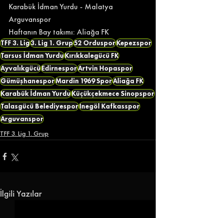
Karabük İdman Yurdu - Malatya 
Arguvanspor 
Haftanın Bay takımı: Aliağa FK
TFF 3. Lig
3. Lig 1. Grup
52 Orduspor
Kepezspor
Tarsus İdman Yurdu
Kırıkkalegücü FK
Ayvalıkgücü
Edirnespor
Artvin Hopaspor
Gümüşhanespor
Mardin 1969 Spor
Aliağa FK
Karabük İdman Yurdu
Küçükçekmece Sinopspor
Talasgücü Belediyespor
İnegöl Kafkasspor
Arguvanspor
TFF 3. Lig 1. Grup
İlgili Yazılar