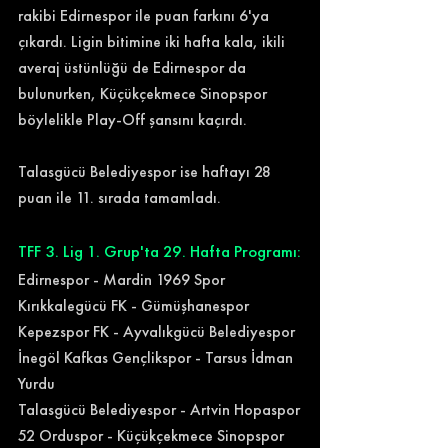
rakibi Edirnespor ile puan farkını 6'ya 
çıkardı. Ligin bitimine iki hafta kala, ikili 
averaj üstünlüğü de Edirnespor da 
bulunurken, Küçükçekmece Sinopspor 
böylelikle Play-Off şansını kaçırdı. 
Talasgücü Belediyespor ise haftayı 28 
puan ile 11. sırada tamamladı. 
TFF 3. Lig 1. Grup'ta 29. Hafta Programı:
Edirnespor - Mardin 1969 Spor
Kırıkkalegücü FK - Gümüşhanespor
Kepezspor FK - Ayvalıkgücü Belediyespor
İnegöl Kafkas Gençlikspor - Tarsus İdman 
Yurdu
Talasgücü Belediyespor - Artvin Hopaspor
52 Orduspor - Küçükçekmece Sinopspor