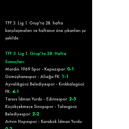
TFF 3. Lig 1. Grup'ta 28. hafta 
karşılaşmaları ve haftanın öne çıkanları şu 
şekilde:
TFF 3. Lig 1. Grup'ta 28. Hafta 
Sonuçları:
Mardin 1969 Spor - Kepezspor: 
0-1
Gümüşhanespor - Aliağa FK: 
1-1
Ayvalıkgücü Belediyespor - Kırıkkalegücü 
FK: 
4-1
Tarsus İdman Yurdu - Edirnespor: 
2-5
Küçükçekmece Sinopspor - Talasgücü 
Belediyespor: 
2-2
Artvin Hopaspor - Karabük İdman Yurdu: 
0-2