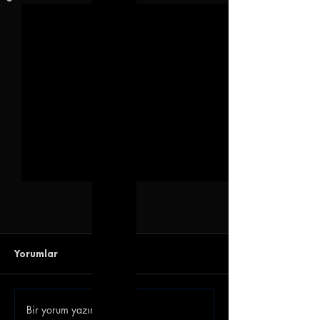
Yorumlar
Bir yorum yazın...
Gençlerbirliği Gökhan
Emre Belözoğlu