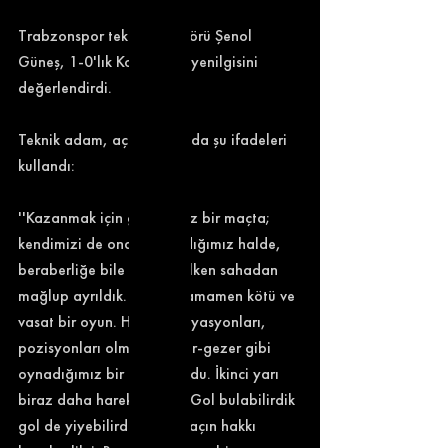
Trabzonspor teknik direktörü Şenol 
Güneş, 1-0'lık Konyaspor yenilgisini 
değerlendirdi. 
Teknik adam, açıklamasında şu ifadeleri 
kullandı: 
''Kazanmak için geldiğimiz bir maçta; 
kendimizi de ona hazırladığımız halde, 
beraberliğe bile razı değilken sahadan 
mağlup ayrıldık. İlk yarı tamamen kötü ve 
vasat bir oyun. Hücum varyasyonları, 
pozisyonları olmayan uyur-gezer gibi 
oynadığımız bir ilk yarı oldu. İkinci yarı 
biraz daha hareketliydik. Gol bulabilirdik 
gol de yiyebilirdik ama maçın hakkı 