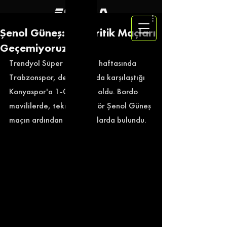
Şenol Güneş: ''Bu Kritik Maçları
Geçemiyoruz''
Trendyol Süper Lig'in 26. haftasında 
Trabzonspor, deplasmanda karşılaştığı 
Konyaspor'a 1-0 mağlup oldu. Bordo 
mavililerde, teknik direktör Şenol Güneş 
maçın ardından açıklamalarda bulundu. 