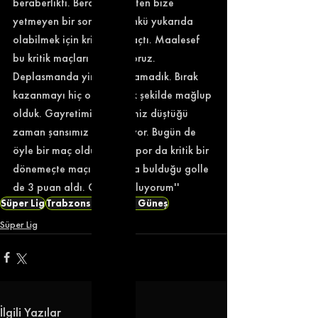
beraberlikti. Beraberlik zaten bize 
yetmeyen bir sonuçtu. Çünkü yukarıda 
olabilmek için kritik bir maçtı. Maalesef 
bu kritik maçları geçemiyoruz. 
Deplasmanda yine kazanamadık. Bırak 
kazanmayı hiç olmayacak şekilde mağlup 
olduk. Gayretimiz, niyetimiz düştüğü 
zaman şansımız da azalıyor. Bugün de 
öyle bir maç oldu. Konyaspor da kritik bir 
dönemeçte maçın sonunda bulduğu golle 
de 3 puan aldı. Onları kutluyorum''
Süper Lig
Trabzonspor
Şenol Güneş
Süper Lig
İlgili Yazılar