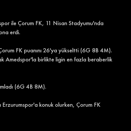
faspor ile Çorum FK, 11 Nisan Stadyumu'nda 
ona erdi. 
n Çorum FK puanını 26'ya yükseltti (6G 8B 4M). 
ak Amedspor'la birlikte ligin en fazla beraberlik 
amladı (6G 4B 8M). 
a Erzurumspor'a konuk olurken, Çorum FK 