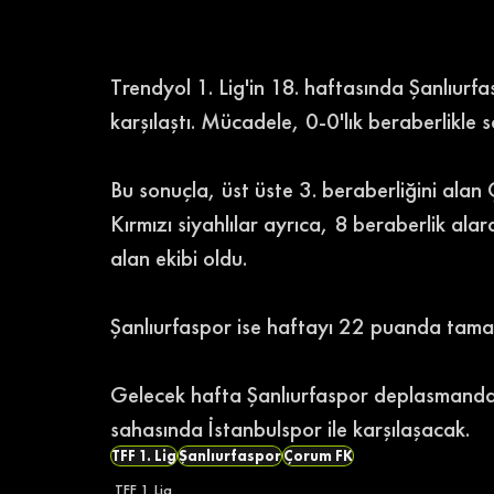
Trendyol 1. Lig'in 18. haftasında Şanlıur
karşılaştı. Mücadele, 0-0'lık beraberlikle s
Bu sonuçla, üst üste 3. beraberliğini ala
Kırmızı siyahlılar ayrıca, 8 beraberlik alar
alan ekibi oldu. 
Şanlıurfaspor ise haftayı 22 puanda tam
Gelecek hafta Şanlıurfaspor deplasmand
sahasında İstanbulspor ile karşılaşacak. 
TFF 1. Lig
Şanlıurfaspor
Çorum FK
TFF 1. Lig