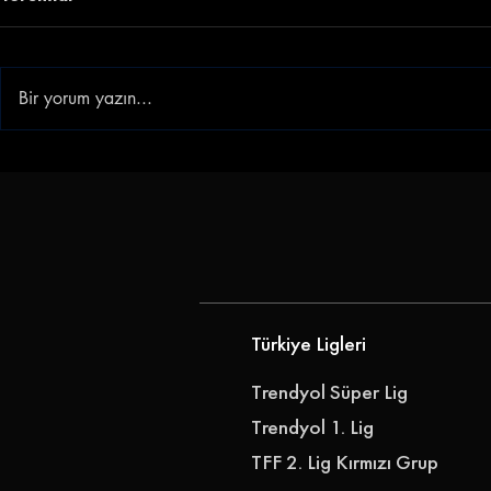
Bir yorum yazın...
Antalya Kupaya 3 Puanla
Bandırmasp
Başladı | Antalyaspor -
Ndongala'y
Kocaelispor: 3-1
Kattı
Türkiye Ligleri
Trendyol Süper Lig
Trendyol 1. Lig
TFF 2. Lig Kırmızı Grup