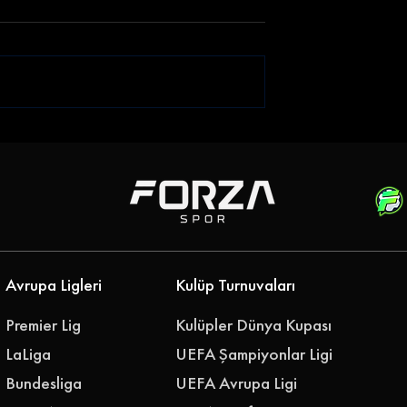
or Dieumerci
Hüseyin Eroğlu: ''Oyunum
ı Kadrosuna
ve Oyun Felsefemizi
Geliştireceğiz''
Avrupa Ligleri
Kulüp Turnuvaları
Premier Lig
Kulüpler Dünya Kupası
LaLiga
UEFA Şampiyonlar Ligi
Bundesliga
UEFA Avrupa Ligi