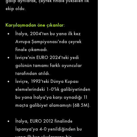
galip ayrılarak, çeyrek finale yükselen ilk 
ekip oldu.
Karşılaşmadan öne çıkanlar:
İtalya, 2004'ten bu yana ilk kez 
Avrupa Şampiyonası'nda çeyrek 
finale çıkamadı. 
İsviçre'nin EURO 2024'teki yedi 
golünün tamamı farklı oyuncular 
tarafından atıldı. 
İsviçre, 1993'teki Dünya Kupası 
elemelerindeki 1-0'lık galibiyetinden 
bu yana İtalya'ya karşı oynadığı 11 
maçta galibiyet alamamıştı (6B 5M). 
İtalya, EURO 2012 finalinde 
İspanya'ya 4-0 yenildiğinden bu 
yana ilk kez uluslararası bir 