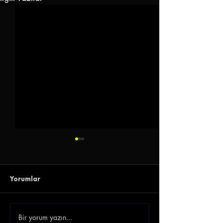
Yorumlar
Bir yorum yazın...
Göz-Göz'e Genç Golcü |
Gençlerbirliği 