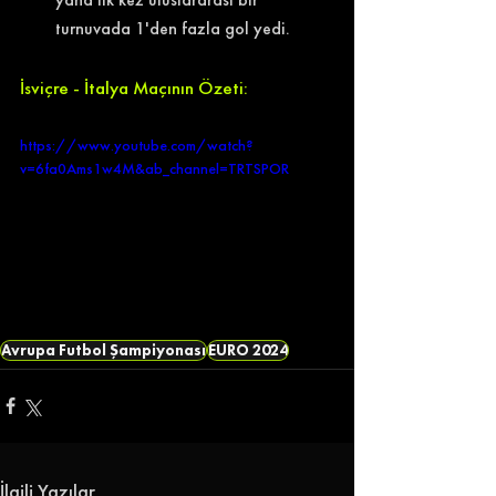
turnuvada 1'den fazla gol yedi.
İsviçre - İtalya Maçının Özeti:
https://www.youtube.com/watch?
v=6fa0Ams1w4M&ab_channel=TRTSPOR
Avrupa Futbol Şampiyonası
EURO 2024
İlgili Yazılar